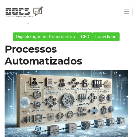
Home
»
Blog da Docs TI Brasil
»
Processos Automatizados
Digitalização de Documentos
GED
Laserfiche
Processos
Automatizados