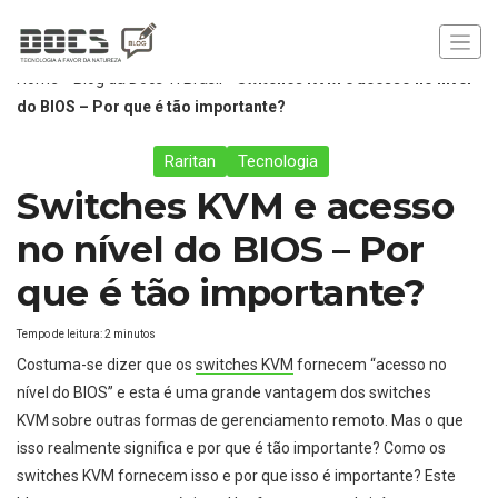
Home
»
Blog da Docs TI Brasil
»
Switches KVM e acesso no nível
do BIOS – Por que é tão importante?
Raritan
Tecnologia
Switches KVM e acesso
no nível do BIOS – Por
que é tão importante?
Tempo de leitura:
2
minutos
Costuma-se dizer que os
switches KVM
fornecem “acesso no
nível do BIOS” e esta é uma grande vantagem dos switches
KVM sobre outras formas de gerenciamento remoto. Mas o que
isso realmente significa e por que é tão importante? Como os
switches KVM fornecem isso e por que isso é importante? Este