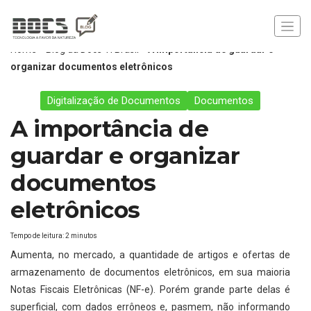
Home
»
Blog da Docs TI Brasil
»
A importância de guardar e
organizar documentos eletrônicos
Digitalização de Documentos
Documentos
A importância de
guardar e organizar
documentos
eletrônicos
Tempo de leitura:
2
minutos
Aumenta, no mercado, a quantidade de artigos e ofertas de
armazenamento de documentos eletrônicos, em sua maioria
Notas Fiscais Eletrônicas (NF-e). Porém grande parte delas é
superficial, com dados errôneos e, pasmem, não informando