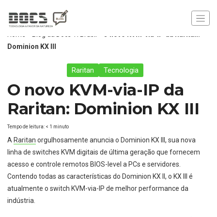
Home
»
Blog da Docs TI Brasil
»
O novo KVM-via-IP da Raritan:
Dominion KX III
Raritan
Tecnologia
O novo KVM-via-IP da
Raritan: Dominion KX III
Tempo de leitura:
< 1
minuto
A
Raritan
orgulhosamente anuncia o Dominion KX III, sua nova
linha de switches KVM digitais de última geração que fornecem
acesso e controle remotos BIOS-level a PCs e servidores.
Contendo todas as características do Dominion KX II, o KX III é
atualmente o switch KVM-via-IP de melhor performance da
indústria.